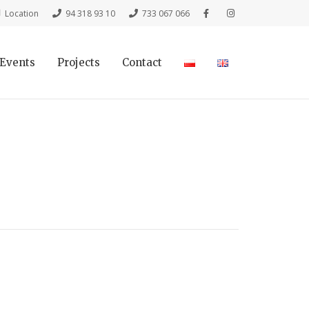
Location
94 318 93 10
733 067 066
Events
Projects
Contact