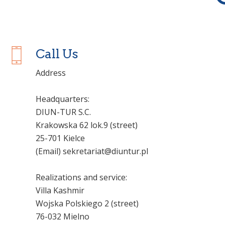
Call Us
Address
Headquarters:
DIUN-TUR S.C.
Krakowska 62 lok.9 (street)
25-701 Kielce
(Email) sekretariat@diuntur.pl
Realizations and service:
Villa Kashmir
Wojska Polskiego 2 (street)
76-032 Mielno